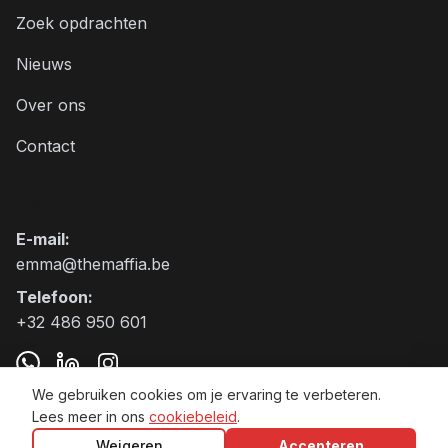
Zoek opdrachten
Nieuws
Over ons
Contact
Contact
E-mail
:
emma@themaffia.be
Telefoon
:
+32 486 950 601
We gebruiken cookies om je ervaring te verbeteren.
Lees meer in ons
cookiebeleid
.
The Maffia BV VAT:BE0797.905.271
Weigeren
Accepteren