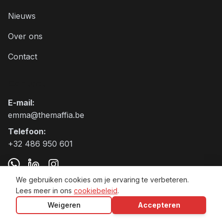
Nieuws
Over ons
Contact
Contact
E-mail
:
emma@themaffia.be
Telefoon
:
+32 486 950 601
We gebruiken cookies om je ervaring te verbeteren.
Lees meer in ons
cookiebeleid
.
The Maffia BV VAT:BE0797.905.271
Weigeren
Accepteren
Algemene voorwaarden
Privacybeleid