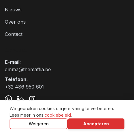
Nieuws
Over ons
Contact
Contact
E-mail
:
emma@themaffia.be
Telefoon
:
+32 486 950 601
We gebruiken cookies om je ervaring te verbeteren.
Lees meer in ons
cookiebeleid
.
The Maffia BV VAT:BE0797.905.271
Weigeren
Accepteren
Algemene voorwaarden
Privacybeleid