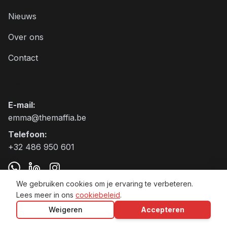
Nieuws
Over ons
Contact
Contact
E-mail
:
emma@themaffia.be
Telefoon
:
+32 486 950 601
We gebruiken cookies om je ervaring te verbeteren.
Lees meer in ons
cookiebeleid
.
The Maffia BV VAT:BE0797.905.271
Weigeren
Accepteren
Algemene voorwaarden
Privacybeleid