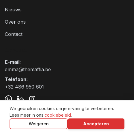
Nieuws
Over ons
Contact
Contact
E-mail
:
emma@themaffia.be
Telefoon
:
+32 486 950 601
We gebruiken cookies om je ervaring te verbeteren.
Lees meer in ons
cookiebeleid
.
The Maffia BV VAT:BE0797.905.271
Weigeren
Accepteren
Algemene voorwaarden
Privacybeleid