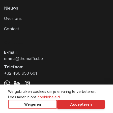
Nieuws
Over ons
Contact
Contact
E-mail
:
emma@themaffia.be
Telefoon
:
+32 486 950 601
We gebruiken cookies om je ervaring te verbeteren.
Lees meer in ons
cookiebeleid
.
The Maffia BV VAT:BE0797.905.271
Weigeren
Accepteren
Algemene voorwaarden
Privacybeleid