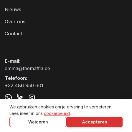
Nieuws
Over ons
Contact
Contact
E-mail
:
emma@themaffia.be
Telefoon
:
+32 486 950 601
We gebruiken cookies om je ervaring te verbeteren.
Lees meer in ons
cookiebeleid
.
The Maffia BV VAT:BE0797.905.271
Weigeren
Accepteren
Algemene voorwaarden
Privacybeleid