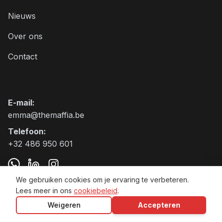
Nieuws
Over ons
Contact
Contact
E-mail
:
emma@themaffia.be
Telefoon
:
+32 486 950 601
We gebruiken cookies om je ervaring te verbeteren.
Lees meer in ons
cookiebeleid
.
The Maffia BV VAT:BE0797.905.271
Weigeren
Accepteren
Algemene voorwaarden
Privacybeleid