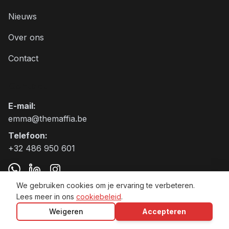
Nieuws
Over ons
Contact
Contact
E-mail
:
emma@themaffia.be
Telefoon
:
+32 486 950 601
We gebruiken cookies om je ervaring te verbeteren.
Lees meer in ons
cookiebeleid
.
The Maffia BV VAT:BE0797.905.271
Weigeren
Accepteren
Algemene voorwaarden
Privacybeleid